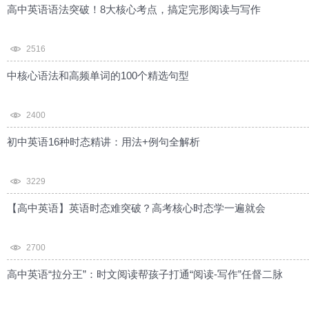
高中英语语法突破！8大核心考点，搞定完形阅读与写作
2516
中核心语法和高频单词的100个精选句型
2400
初中英语16种时态精讲：用法+例句全解析
3229
【高中英语】英语时态难突破？高考核心时态学一遍就会
2700
高中英语“拉分王”：时文阅读帮孩子打通“阅读-写作”任督二脉