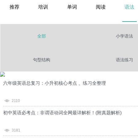
推荐
培训
单词
阅读
语法
全部
小学语法
句型结构
语法练习
六年级英语总复习：小升初核心考点 、练习全整理
2110
初中英语必考点：非谓语动词全网最详解析！(附真题解析)
3181