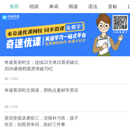
推荐
培训
单词
阅读
语法
音标
>
>
>
>
>
奇速英语时文：连续22天单日票房破亿
2026暑期档票房突破70亿
1344
奇速英语时文阅读，用热点素材学英语
1706
英语垫底逆袭前三，没报补习班，孩子
坦言：别死背单词，抓好三件事