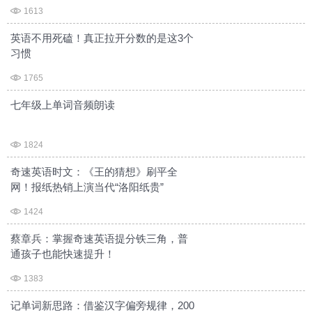
1613
英语不用死磕！真正拉开分数的是这3个
习惯
1765
七年级上单词音频朗读
1824
奇速英语时文：《王的猜想》刷平全
网！报纸热销上演当代“洛阳纸贵”
1424
蔡章兵：掌握奇速英语提分铁三角，普
通孩子也能快速提升！
1383
记单词新思路：借鉴汉字偏旁规律，200