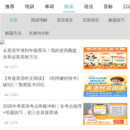
推荐
培训
单词
阅读
语法
音标
口
全部
阅读理解
英语美文
完形填空
解题技巧
解题方法
长难句分析
从英语学渣到年级黑马！我的逆风翻盘，
全靠这套高效方法
2077
【奇速英语时文阅读】《给阿嬷的情书》
破5亿！预测直冲15亿
1393
2026中考英语考点终极冲刺｜全考点梳理
+答题技巧，初三生直接背诵
1575