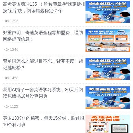
高考英语稳冲135+！吃透蔡章兵“找定拆排
换”五字诀，阅读错题稳定≤1个
1396
郑重声明：奇速英语全程零加盟费，谨防
网络虚假信息！
1246
背单词怎么才能过目不忘、背完不废、越
记越轻松？
1458
我用AI搭了一套英语学习系统，30天后阅
读原版书居然没查词典
1123
英语130分+的秘密，每天15分钟，胜过报
10个补习班