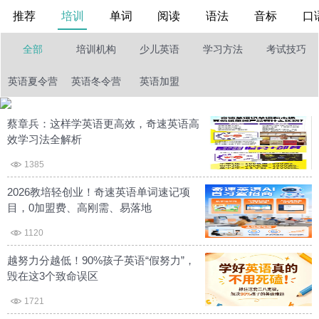
推荐
培训
单词
阅读
语法
音标
口
全部
培训机构
少儿英语
学习方法
考试技巧
英语夏令营
英语冬令营
英语加盟
蔡章兵：这样学英语更高效，奇速英语高
效学习法全解析
1385
2026教培轻创业！奇速英语单词速记项
目，0加盟费、高刚需、易落地
1120
越努力分越低！90%孩子英语“假努力”，
毁在这3个致命误区
1721