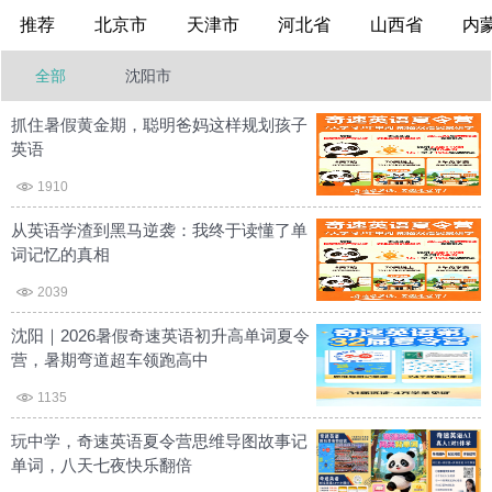
推荐
北京市
天津市
河北省
山西省
内
全部
沈阳市
抓住暑假黄金期，聪明爸妈这样规划孩子
英语
1910
从英语学渣到黑马逆袭：我终于读懂了单
词记忆的真相
2039
沈阳｜2026暑假奇速英语初升高单词夏令
营，暑期弯道超车领跑高中
1135
玩中学，奇速英语夏令营思维导图故事记
单词，八天七夜快乐翻倍