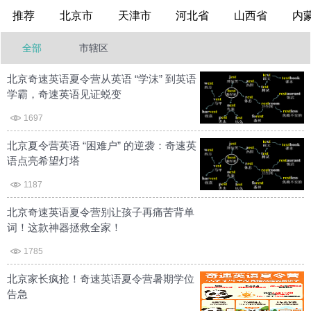
推荐
北京市
天津市
河北省
山西省
内
全部
市辖区
北京奇速英语夏令营从英语 “学沫” 到英语
学霸，奇速英语见证蜕变
1697
北京夏令营英语 “困难户” 的逆袭：奇速英
语点亮希望灯塔
1187
北京奇速英语夏令营别让孩子再痛苦背单
词！这款神器拯救全家！
1785
北京家长疯抢！奇速英语夏令营暑期学位
告急