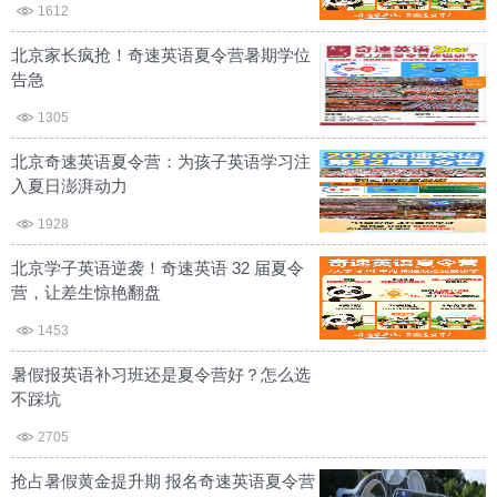
1612
北京家长疯抢！奇速英语夏令营暑期学位
告急
1305
北京奇速英语夏令营：为孩子英语学习注
入夏日澎湃动力
1928
北京学子英语逆袭！奇速英语 32 届夏令
营，让差生惊艳翻盘
1453
暑假报英语补习班还是夏令营好？怎么选
不踩坑
2705
抢占暑假黄金提升期 报名奇速英语夏令营