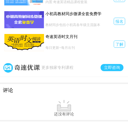
留短板，稳住最稳妥的基础分值，守住本科录取底线，不让
内置:奇速英语精品课程套装
简单错题毁掉十二年寒窗。
小初高教材同步微课全套免费学
个性化时文阅读
，拉开核心升学分差。放弃无效老旧教辅，
专攻四省高考同源阅读，吃透出题陷阱、拆解思辨逻辑，突
报名
教材同步包括小初高各年级主流版本
破最难拉分题型。同龄人假期退步，孩子稳步拔高，悄悄拉
开位次差距，抢占升学主动权。
奇速英语时文月刊
一对一线上伴学
，稳住高三备考节奏。专治高中生假期自律
了解
差、备考碎片化问题，柔性督学规划作息，点对点补齐弱
每日更新+每月出刊
项；固化集训成果，衔接校内一轮复习，稳住备考心态，规
避高考失误，守住来之不易的升学位次。
高考只有一次，暑假窗口期转瞬即逝！太原、合肥、河南、
立即咨询
更多独家专利课程
青岛家长，别纵容孩子虚度假期，别等模考崩盘再补救。抓
住高中最后逆袭良机，报名
奇速英语夏令营
，用好三大提分
优势，补齐英语短板，抢占升学先机，不负寒窗苦读，稳稳
评论
冲刺理想名校。
还没有评论