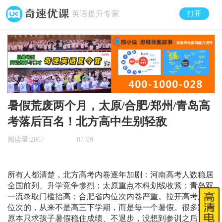
英语提升专家
打开
暑假荒废两个月，太原/合肥/郑州/青岛高
考落后百名！北方高中生别轻敌
阅读量:
2067
07-09
所有人都清楚，北方高考内卷逐年加剧：河南高考人数稳居
全国前列、升学竞争惨烈；太原重点本科划线收紧；青岛双
一流录取门槛抬高；合肥省内位次内卷严重。拉开高考最终
位次的，从来不是高三下学期，而是每一个暑假。很多家长
原本只求孩子暑假稳住成绩、不退步，没想到参训之后，孩