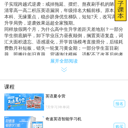
子实现跨越式逆袭：戒掉拖延、摆烂、熬夜刷手机的陋习，
清零高一高二积压英语漏洞，年级排名大幅前移。原本压线
本科、无缘重点，稳步跻身优生梯队，短短
7
天，改写高考
升学局势，逆袭效果远超全家预期。
同样放假两个月，为什么高中生升学差距天差地别？一部分
学生彻底躺平，卸下学业压力昼夜颠倒，搁置英语复盘，词
汇大面积遗忘、语感退化，开学首场模考直接滑分，后续耗
费数月补短板，错失一轮复习黄金期；一部分学生盲目刷
题，照搬往年旧真题、背诵淘汰模板，适配不了改革后的考
题，看似日日苦学，实则原地踏步。
展开全部阅读
无数北方学子的升学遗憾，全都栽在暑假松懈：高一暑假松
懈，词汇根基薄弱；高二暑假摆烂，学科两极分化，阅读、
写作全面崩盘；高三暑假虚度，知识漏洞集中爆发，无力补
救。河南读后续写低分、太原基础丢分、青岛阅读失分、合
课程
肥作文扣分，寒窗苦读十二年，最后因为英语，错失心仪大
英语夏令营
学，终生遗憾。
报名
高考逆袭不必透支身体，抓准三大核心优势，利用暑假空档
7天学习3年单词
查漏补缺，足够实现超车。
思维导图故事记单词
，守住升学保底分。高考七成基础失分
奇速英语智能学习机
源自词汇漏洞，针对性梳理四省高频易错词汇，短时补齐遗
购买