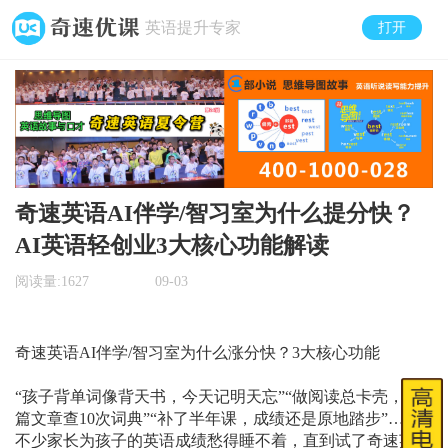
英语提升专家
打开
奇速英语AI伴学/智习室为什么提分快？
AI英语轻创业3大核心功能解读
阅读量:
1627
09-03
奇速英语AI伴学/智习室为什么涨分快？3大核心功能
“孩子背单词像背天书，今天记明天忘”“做阅读总卡壳，一
篇文章查10次词典”“补了半年课，成绩还是原地踏步”……
不少家长为孩子的英语成绩愁得睡不着，直到试了奇速英语